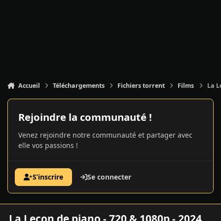
Accueil
Téléchargements
Fichiers torrent
Films
La L
Rejoindre la communauté !
Venez rejoindre notre communauté et partager avec
elle vos passions !
S’inscrire
Se connecter
La Leçon de piano - 720 & 1080p - 2024