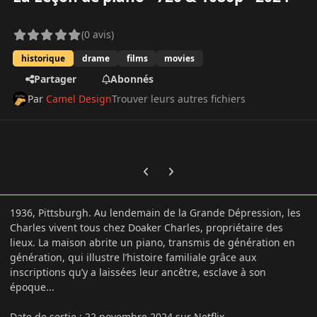
(0 avis)
historique
drame
films
movies
Partager
Abonnés
Par
Camel Design
Trouver leurs autres fichiers
Previous carousel slide
Next carousel slide
1936, Pittsburgh. Au lendemain de la Grande Dépression, les
Charles vivent tous chez Doaker Charles, propriétaire des
lieux. La maison abrite un piano, transmis de génération en
génération, qui illustre l’histoire familiale grâce aux
inscriptions qu’y a laissées leur ancêtre, esclave à son
époque...
Date de sortie
:
22 novembre 2024 sur Netflix