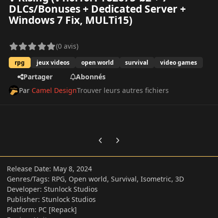
DLCs/Bonuses + Dedicated Server +
Windows 7 Fix, MULTi15)
(0 avis)
rpg
jeux videos
open world
survival
video games
Partager
Abonnés
Par
Camel Design
Trouver leurs autres fichiers
Previous carousel slide
Next carousel slide
Release Date: May 8, 2024
Genres/Tags: RPG, Open world, Survival, Isometric, 3D
Developer: Stunlock Studios
Publisher: Stunlock Studios
Platform: PC [Repack]