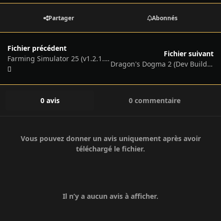
Partager
Abonnés
Fichier précédent
Fichier suivant
Farming Simulator 25 (v1.2.1.0-37515/46627 + 2 DLC's + Multiplayer + Partial Windows 7 Fix, MULTi26)
Dragon's Dogma 2 (Dev Build v1.0.0.1, MULTi14)
0 avis
0 commentaire
Vous pouvez donner un avis uniquement après avoir
téléchargé le fichier.
Il n’y a aucun avis à afficher.