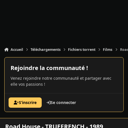
Accueil
Téléchargements
Fichiers torrent
Films
Road
Rejoindre la communauté !
Venez rejoindre notre communauté et partager avec
elle vos passions !
S’inscrire
Se connecter
Road House - TRUEFRENCH - 1989