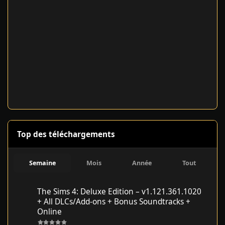
Top des téléchargements
Semaine
Mois
Année
Tout
The Sims 4: Deluxe Edition – v1.121.361.1020 + All DLCs/Add-on
The Sims 4: Deluxe Edition – v1.121.361.1020
+ All DLCs/Add-ons + Bonus Soundtracks +
Online