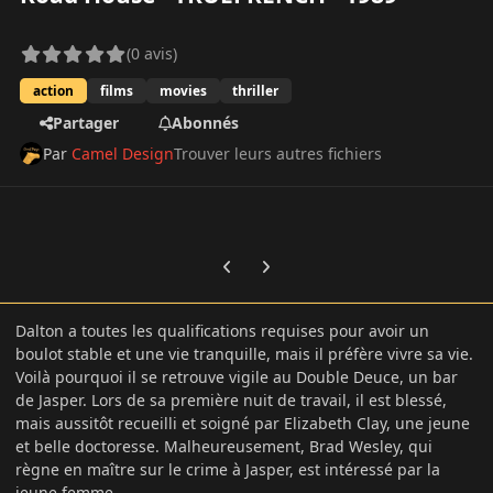
(0 avis)
action
films
movies
thriller
Partager
Abonnés
Par
Camel Design
Trouver leurs autres fichiers
Previous carousel slide
Next carousel slide
Dalton a toutes les qualifications requises pour avoir un
boulot stable et une vie tranquille, mais il préfère vivre sa vie.
Voilà pourquoi il se retrouve vigile au Double Deuce, un bar
de Jasper. Lors de sa première nuit de travail, il est blessé,
mais aussitôt recueilli et soigné par Elizabeth Clay, une jeune
et belle doctoresse. Malheureusement, Brad Wesley, qui
règne en maître sur le crime à Jasper, est intéressé par la
jeune femme...