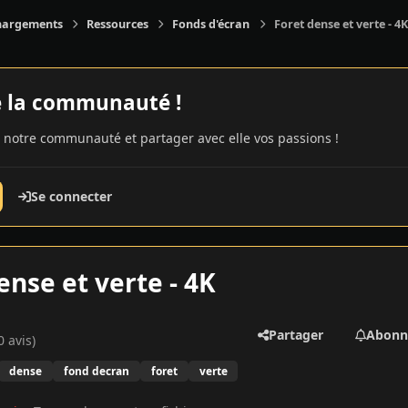
hargements
Ressources
Fonds d'écran
Foret dense et verte - 4K
e la communauté !
 notre communauté et partager avec elle vos passions !
Se connecter
ense et verte - 4K
Partager
Abonn
0 avis)
dense
fond decran
foret
verte