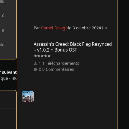
886
0
Par
Camel Design
le 3 octobre 2024
1 a
1 a
Assassin’s Creed: Black Flag Resynced – v1.0.2 + Bonus O
Assassin’s Creed: Black Flag Resynced
Mo
– v1.0.2 + Bonus OST
1 Téléchargements
0 Commentaires
r suivant
ique - 4K