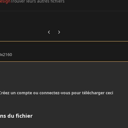
esign
Trouver leurs autres fichiers
Previous carousel slide
Next carousel slide
0x2160
Créez un compte ou connectez-vous pour télécharger ceci
ns du fichier