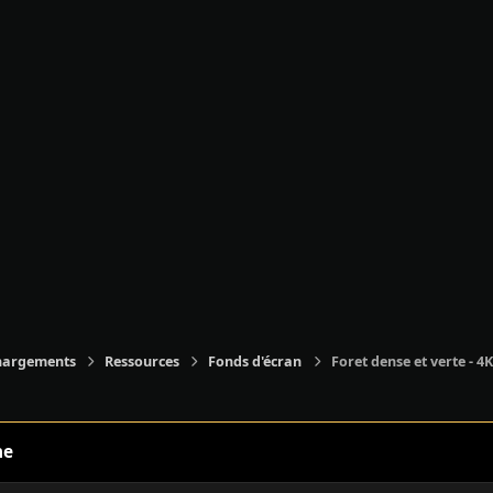
hargements
Ressources
Fonds d'écran
Foret dense et verte - 4K
ne