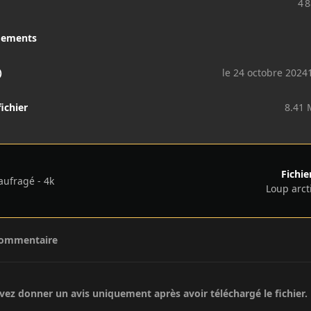
4 
gements
)
le 24 octobre 2024
fichier
8.41 
Fichie
ufragé - 4k
Loup arct
commentaire
ez donner un avis uniquement après avoir téléchargé le fichier.