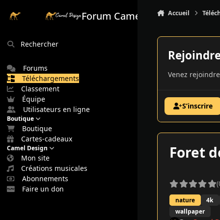
Aller au contenu
Accueil
Téléc
Forum Camel Design
Rechercher
Rejoindr
Forums
Venez rejoindre
Téléchargements
Classement
Équipe
S’inscrire
Utilisateurs en ligne
Boutique
Boutique
Cartes-cadeaux
Foret d
Camel Design
Mon site
Créations musicales
Abonnements
(
Faire un don
nature
4k
wallpaper