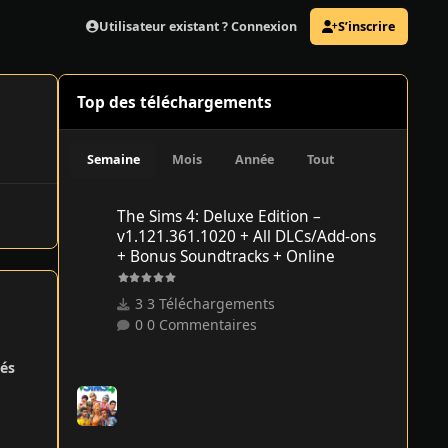
Utilisateur existant ? Connexion
S’inscrire
Top des téléchargements
Semaine
Mois
Année
Tout
The Sims 4: Deluxe Edition – v1.121.361.1020 + All DLCs/
The Sims 4: Deluxe Edition –
v1.121.361.1020 + All DLCs/Add-ons
+ Bonus Soundtracks + Online
3 Téléchargements
0 Commentaires
és