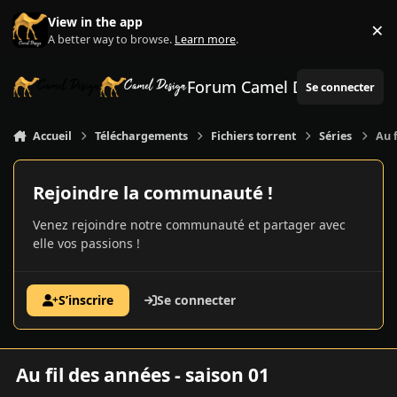
Aller au contenu
View in the app
×
Di
A better way to browse.
Learn more
.
Forum Camel Design
Se connecter
Accueil
Téléchargements
Fichiers torrent
Séries
Au f
Rejoindre la communauté !
Venez rejoindre notre communauté et partager avec
elle vos passions !
S’inscrire
Se connecter
Au fil des années - saison 01