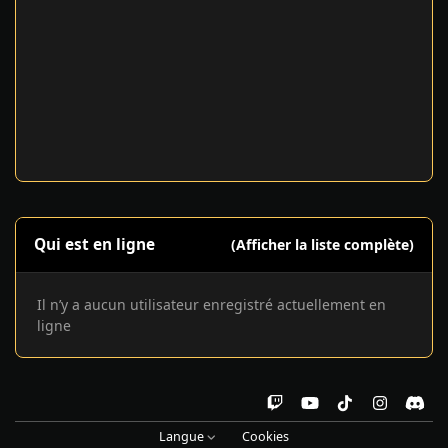
Qui est en ligne
(Afficher la liste complète)
Il n’y a aucun utilisateur enregistré actuellement en
ligne
t
y
t
i
d
w
o
i
n
i
Langue
Cookies
i
u
k
s
s