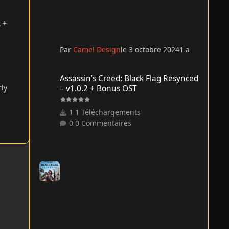
 +
Par
Camel Design
le 3 octobre 2024
1 a
Assassin’s Creed: Black Flag Resynced – v1.0.2 + Bonus O
Assassin’s Creed: Black Flag Resynced
rly
– v1.0.2 + Bonus OST
1 Téléchargements
0 Commentaires