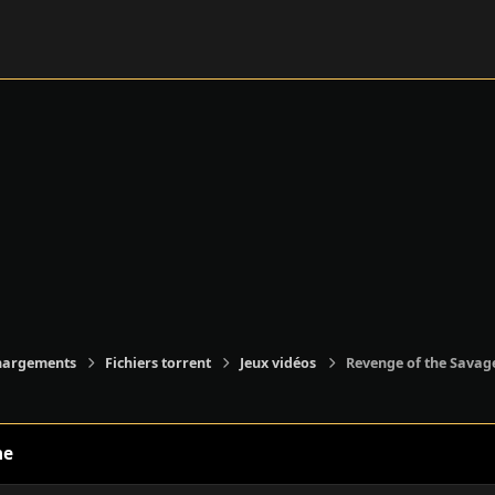
hargements
Fichiers torrent
Jeux vidéos
Revenge of the Savage
ne