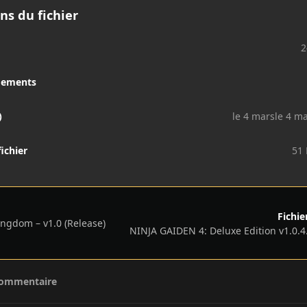
ns du fichier
2
gements
)
le 4 mars
le 4 m
fichier
51
Fichie
ngdom – v1.0 (Release)
commentaire