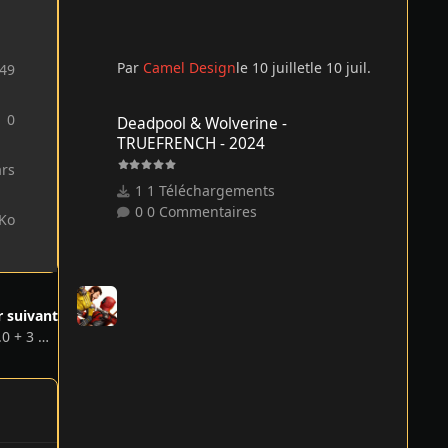
Par
Camel Design
le 10 juillet
le 10 juil.
49
Deadpool & Wolverine - TRUEFRENCH - 2024
0
Deadpool & Wolverine -
TRUEFRENCH - 2024
ars
1 Téléchargements
0 Commentaires
 Ko
r suivant
NINJA GAIDEN 4: Deluxe Edition v1.0.4.0 + 3 DLCs