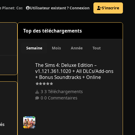
Utilisateur existant ? Connexion
S’inscrire
 Planet: Cosmic Hoarder Edition, v2026-1-12-117297 + 10 DLCs/Bonuses
Top des téléchargements
Semaine
Mois
Année
Tout
The Sims 4: Deluxe Edition – v1.121.361.1020 + All DLCs/
The Sims 4: Deluxe Edition –
v1.121.361.1020 + All DLCs/Add-ons
+ Bonus Soundtracks + Online
3 Téléchargements
0 Commentaires
és