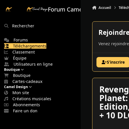
Aller au contenu
Accueil
Téléc
Forum Camel Design
Rechercher
Rejoindr
Forums
Venez rejoindre
Téléchargements
Classement
Équipe
S’inscrire
Utilisateurs en ligne
Boutique
Boutique
Cartes-cadeaux
Reveng
Camel Design
Mon site
Planet
Créations musicales
Edition
Abonnements
Faire un don
+ 10 D