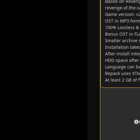
Based on Reveng
revenge.of.the.s
Game version: v
OST in MP3 forma
100% Lossless & M
Bonus OST in FL
Smaller archive 
Installation tak
After-install in
HDD space after 
Language can be
Repack uses XToo
At least 2 GB of 