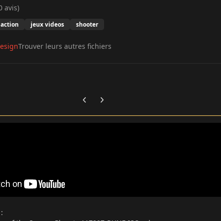
0 avis)
action
jeux videos
shooter
esign
Trouver leurs autres fichiers
Previous carousel slide
Next carousel slide
s
: