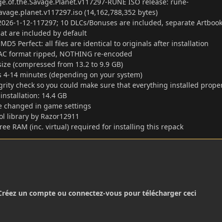
e.of.the.Savage.Planet.v117297-RUNE ISO release: rune-
avage.planet.v117297.iso (14,162,788,352 bytes)
2026-1-12-117297; 10 DLCs/Bonuses are included, separate Artbook
t are included by default
D5 Perfect: all files are identical to originals after installation
AC format ripped, NOTHING re-encoded
size (compressed from 13.2 to 9.9 GB)
es 4-14 minutes (depending on your system)
tegrity check so you could make sure that everything installed prope
installation: 14.4 GB
 changed in game settings
l library by Razor12911
free RAM (inc. virtual) required for installing this repack
Créez un compte ou connectez-vous pour télécharger ceci