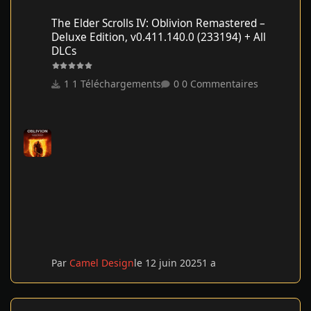
The Elder Scrolls IV: Oblivion Remastered – Deluxe Edition, v0.41
The Elder Scrolls IV: Oblivion Remastered –
Deluxe Edition, v0.411.140.0 (233194) + All
DLCs
1 Téléchargements
0 Commentaires
Par
Camel Design
le 12 juin 2025
1 a