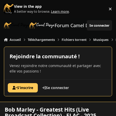
Aller au contenu
View in the app
×
Di
A better way to browse.
Learn more
.
Forum Camel Design
Se connecter
Accueil
Téléchargements
Fichiers torrent
Musiques
Rejoindre la communauté !
Venez rejoindre notre communauté et partager avec
elle vos passions !
S’inscrire
Se connecter
Bob Marley - Greatest Hits (Live
Broadcast Collection) - FLAC - 2025