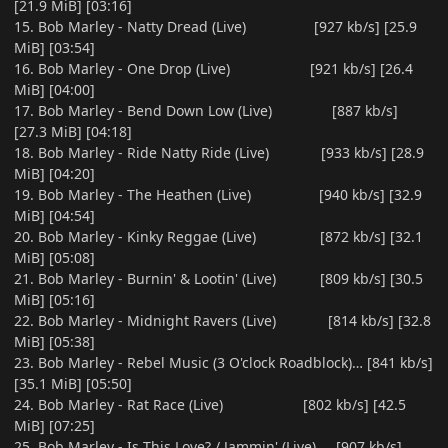
[21.9 MiB] [03:16]
15. Bob Marley - Natty Dread (Live) [927 kb/s] [25.9
MiB] [03:54]
16. Bob Marley - One Drop (Live) [921 kb/s] [26.4
MiB] [04:00]
17. Bob Marley - Bend Down Low (Live) [887 kb/s]
[27.3 MiB] [04:18]
18. Bob Marley - Ride Natty Ride (Live) [933 kb/s] [28.9
MiB] [04:20]
19. Bob Marley - The Heathen (Live) [940 kb/s] [32.9
MiB] [04:54]
20. Bob Marley - Kinky Reggae (Live) [872 kb/s] [32.1
MiB] [05:08]
21. Bob Marley - Burnin' & Lootin' (Live) [809 kb/s] [30.5
MiB] [05:16]
22. Bob Marley - Midnight Ravers (Live) [814 kb/s] [32.8
MiB] [05:38]
23. Bob Marley - Rebel Music (3 O'clock Roadblock)… [841 kb/s]
[35.1 MiB] [05:50]
24. Bob Marley - Rat Race (Live) [802 kb/s] [42.5
MiB] [07:25]
25. Bob Marley - Is This Love? / Jammin' (Live) [907 kb/s]