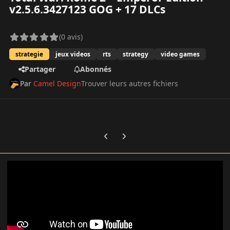
v2.5.6.3427123 GOG + 17 DLCs
(0 avis)
strategie
jeux videos
rts
strategy
video games
Partager
Abonnés
Par
Camel Design
Trouver leurs autres fichiers
Previous carousel slide
Next carousel slide