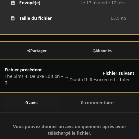
Envoyé(e)
le 17 février
le 17 févr.
Taille du fichier
63.5 Ko
Partager
Abonnés
Fichier précédent
Fichier suivant
The Sims 4: Deluxe Edition – v1.121.361.1020 + All DLCs/Add-ons + Bonus Soundtracks + Online
Diablo II: Resurrected – Infernal Edition, v3.1.91636 + DLC
0 avis
0 commentaire
Vous pouvez donner un avis uniquement après avoir
téléchargé le fichier.