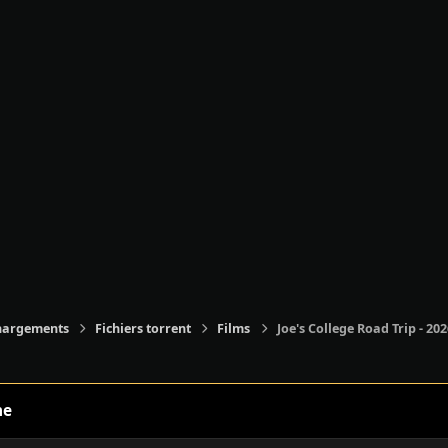
hargements
Fichiers torrent
Films
Joe's College Road Trip - 202
ne