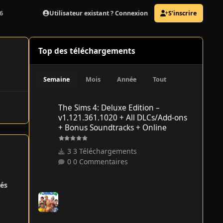
Utilisateur existant ? Connexion
S’inscrire
6
Top des téléchargements
Semaine
Mois
Année
Tout
The Sims 4: Deluxe Edition – v1.121.361.1020 + All DLCs/
The Sims 4: Deluxe Edition –
v1.121.361.1020 + All DLCs/Add-ons
+ Bonus Soundtracks + Online
3 Téléchargements
0 Commentaires
és