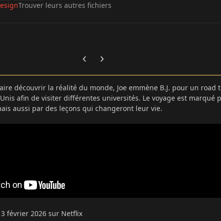
esign
Trouver leurs autres fichiers
Previous carousel slide
Next carousel slide
faire découvrir la réalité du monde, Joe emmène B.J. pour un road t
-Unis afin de visiter différentes universités. Le voyage est marqué 
mais aussi par des leçons qui changeront leur vie.
13 février 2026 sur Netflix