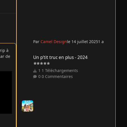
Par
Camel Design
le 14 juillet 2025
1 a
rip à
Un p'tit truc en plus - 2024
par de
Un p'tit truc en plus - 2024
1 Téléchargements
0 Commentaires