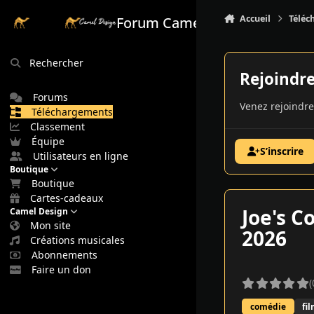
Aller au contenu
Accueil
Téléc
Forum Camel Design
Rechercher
Rejoindr
Forums
Venez rejoindre
Téléchargements
Classement
Équipe
S’inscrire
Utilisateurs en ligne
Boutique
Boutique
Cartes-cadeaux
Joe's C
Camel Design
Mon site
2026
Créations musicales
Abonnements
Faire un don
(
comédie
fi