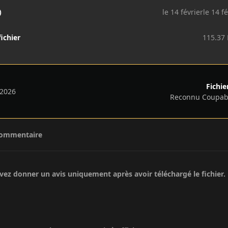
)
le 14 février
le 14 fé
fichier
115.37
Fichie
 2026
Reconnu Coupabl
commentaire
ez donner un avis uniquement après avoir téléchargé le fichier.