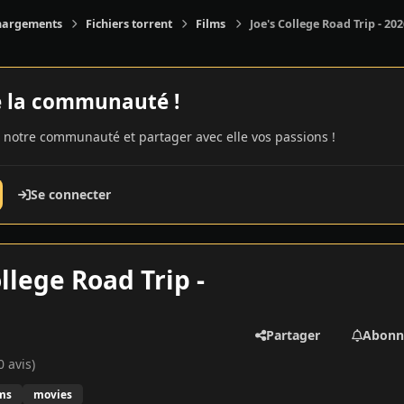
hargements
Fichiers torrent
Films
Joe's College Road Trip - 202
e la communauté !
 notre communauté et partager avec elle vos passions !
Se connecter
ollege Road Trip -
Partager
Abonn
0 avis)
lms
movies