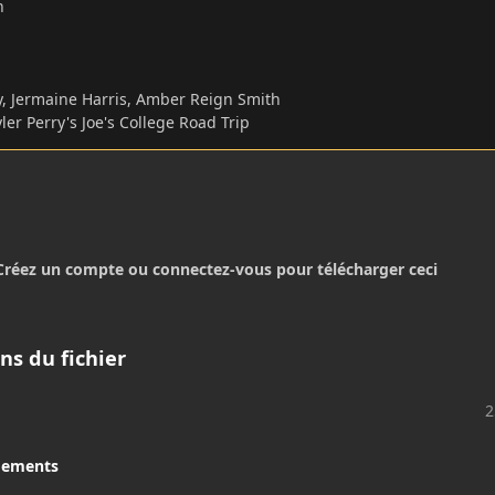
in
ry, Jermaine Harris, Amber Reign Smith
Tyler Perry's Joe's College Road Trip
Créez un compte ou connectez-vous pour télécharger ceci
ns du fichier
2
gements