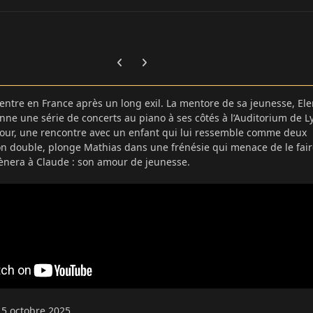
Previous carousel slide
Next carousel slide
entre en France après un long exil. La mentore de sa jeunesse, Ele
onne une série de concerts au piano à ses côtés à l’Auditorium de L
tour, une rencontre avec un enfant qui lui ressemble comme deux
on double, plonge Mathias dans une frénésie qui menace de le fai
ènera à Claude : son amour de jeunesse.
15 octobre 2025