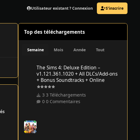
Utilisateur existant ? Connexion
S’inscrire
Top des téléchargements
Semaine
Mois
Année
Tout
The Sims 4: Deluxe Edition – v1.121.361.1020 + All DLCs/
The Sims 4: Deluxe Edition –
v1.121.361.1020 + All DLCs/Add-ons
+ Bonus Soundtracks + Online
3 Téléchargements
0 Commentaires
és