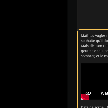
Mathias Vogler r
souhaite qu’il d
Mais dès son re
gouttes d’eau, s
sombrer, et le m
Date de sortie
: