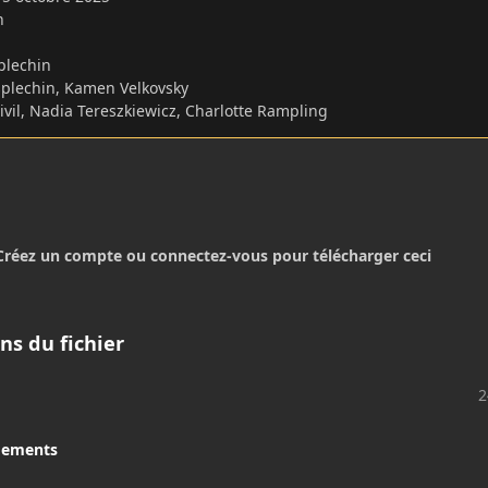
in
plechin
splechin, Kamen Velkovsky
Civil, Nadia Tereszkiewicz, Charlotte Rampling
Créez un compte ou connectez-vous pour télécharger ceci
ns du fichier
2
gements