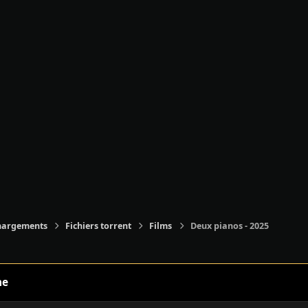
hargements
Fichiers torrent
Films
Deux pianos - 2025
ne