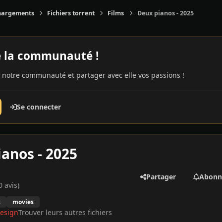
hargements
Fichiers torrent
Films
Deux pianos - 2025
e la communauté !
 notre communauté et partager avec elle vos passions !
Se connecter
anos - 2025
Partager
Abonn
0 avis)
s
movies
esign
Trouver leurs autres fichiers