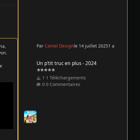
Par
Camel Design
le 14 juillet 2025
1 a
na,
yon.
Un p'tit truc en plus - 2024
Un p'tit truc en plus - 2024
re
1 Téléchargements
0 Commentaires