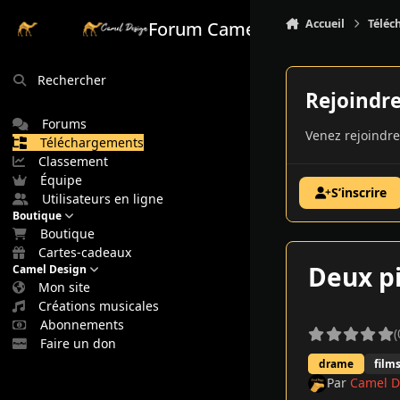
Aller au contenu
Accueil
Téléc
Forum Camel Design
Rechercher
Rejoindr
Forums
Venez rejoindre
Téléchargements
Classement
Équipe
S’inscrire
Utilisateurs en ligne
Boutique
Boutique
Cartes-cadeaux
Deux pi
Camel Design
Mon site
Créations musicales
Abonnements
(
Faire un don
drame
film
Par
Camel D