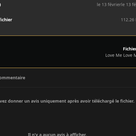
)
le 13 février
le 13 fé
fichier
112.26
Fichie
Love Me Love 
commentaire
ez donner un avis uniquement après avoir téléchargé le fichier.
Il n’y a aucun avis à afficher.