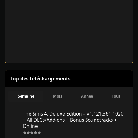
Top des téléchargements
Semaine
Mois
Année
Tout
The Sims 4: Deluxe Edition – v1.121.361.1020 + All DLCs/Add-on
The Sims 4: Deluxe Edition – v1.121.361.1020
+ All DLCs/Add-ons + Bonus Soundtracks +
Online