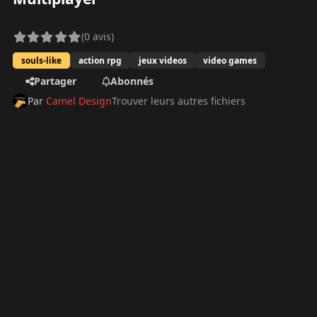
(0 avis)
souls-like
action rpg
jeux videos
video games
Partager
Abonnés
Par
Camel Design
Trouver leurs autres fichiers