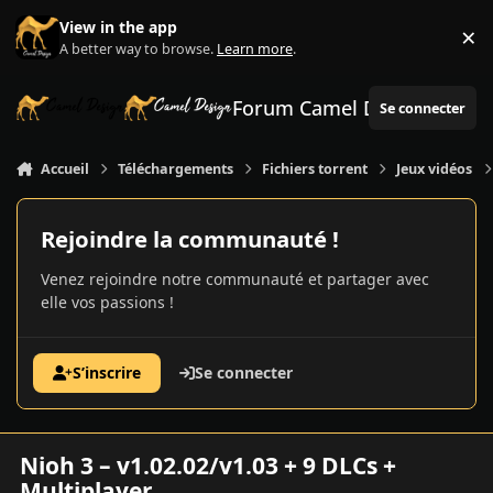
Aller au contenu
View in the app
×
Di
A better way to browse.
Learn more
.
Forum Camel Design
Se connecter
Accueil
Téléchargements
Fichiers torrent
Jeux vidéos
Rejoindre la communauté !
Venez rejoindre notre communauté et partager avec
elle vos passions !
S’inscrire
Se connecter
Nioh 3 – v1.02.02/v1.03 + 9 DLCs +
Multiplayer