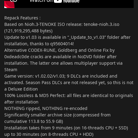
Repack Features
:
Based on Nioh.3-TENOKE ISO release: tenoke-nioh.3.iso
(121,919,295,488 bytes)
Update to v1.03 is available in “_Update_to_v1.03” folder after
installation, thanks to q95604014!
Alternative CODEX-RUNE, Goldberg and Online Fix by
0xdeadc0de cracks are available in NoDVD folder after
installation. The latter one allows multiplayer support via
Steam
Game version: v1.02.02/v1.03; 9 DLCs are included and
activated. Season Pass DLCs are not released yet, so this is not
a Deluxe Edition
100% Lossless & MD5 Perfect: all files are identical to originals
after installation
NOTHING ripped, NOTHING re-encoded
Significantly smaller archive size (compressed from
cumulative 113.8 to 55.9 GB)
Installation takes from 9 minutes (on 16-threads CPU + SSD)
up to 30 minutes (on 8-threads CPU + HDD)