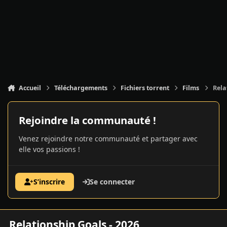
Accueil
Téléchargements
Fichiers torrent
Films
Rela
Rejoindre la communauté !
Venez rejoindre notre communauté et partager avec
elle vos passions !
S’inscrire
Se connecter
Relationship Goals - 2026