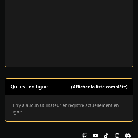
Qui est en ligne
(Afficher la liste complète)
Il n’y a aucun utilisateur enregistré actuellement en
ligne
t
y
t
i
d