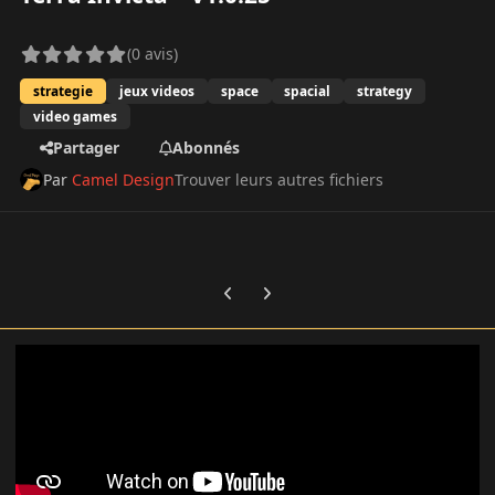
(0 avis)
strategie
jeux videos
space
spacial
strategy
video games
Partager
Abonnés
Par
Camel Design
Trouver leurs autres fichiers
Previous carousel slide
Next carousel slide