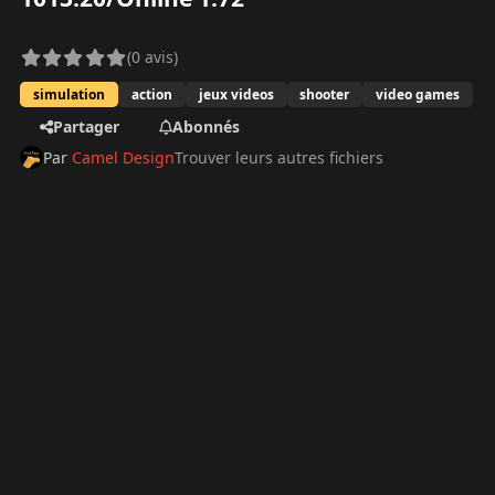
(0 avis)
simulation
action
jeux videos
shooter
video games
Partager
Abonnés
Par
Camel Design
Trouver leurs autres fichiers