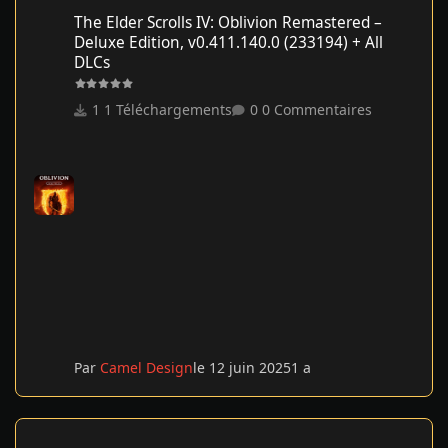
The Elder Scrolls IV: Oblivion Remastered – Deluxe Edition, v0.41
The Elder Scrolls IV: Oblivion Remastered –
Deluxe Edition, v0.411.140.0 (233194) + All
DLCs
1 Téléchargements
0 Commentaires
Par
Camel Design
le 12 juin 2025
1 a