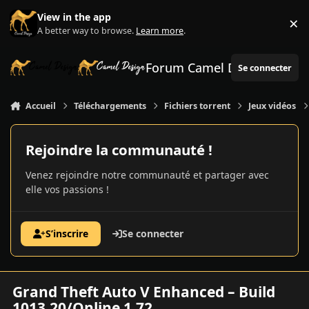
Aller au contenu
View in the app
×
Di
A better way to browse.
Learn more
.
Forum Camel Design
Se connecter
Accueil
Téléchargements
Fichiers torrent
Jeux vidéos
Rejoindre la communauté !
Venez rejoindre notre communauté et partager avec
elle vos passions !
S’inscrire
Se connecter
Grand Theft Auto V Enhanced – Build
1013.20/Online 1.72