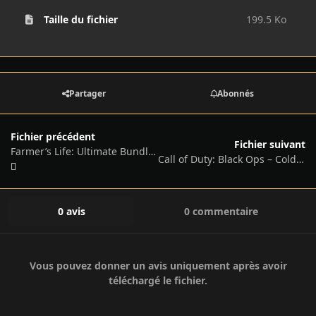
Taille du fichier
199.5 Ko
Partager
Abonnés
Fichier précédent
Fichier suivant
Farmer’s Life: Ultimate Bundle, v1.0.39 + 4 DLCs/Bonuses
Call of Duty: Black Ops – Cold War, v1.34.1.15931218 + All DLCs and Modes + Bonus OST + HD Textures Pack
0 avis
0 commentaire
Vous pouvez donner un avis uniquement après avoir
téléchargé le fichier.