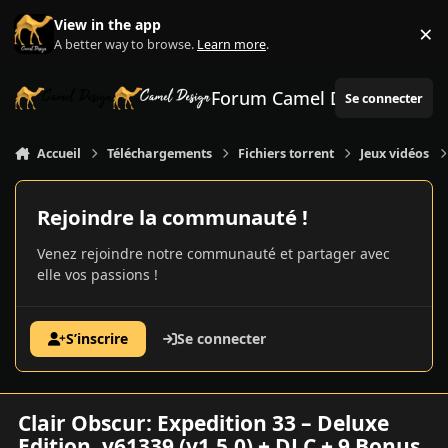
Aller au contenu
View in the app
×
Di
A better way to browse.
Learn more
.
Forum Camel Design
Se connecter
Accueil
Téléchargements
Fichiers torrent
Jeux vidéos
Rejoindre la communauté !
Venez rejoindre notre communauté et partager avec
elle vos passions !
S’inscrire
Se connecter
Clair Obscur: Expedition 33 – Deluxe
Edition, v61339 (v1.5.0) + DLC + 9 Bonus