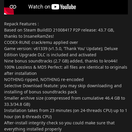
Repack Features
:
Based on Steam BuildID 21008417 P2P release: 43.7 GB,
thanks to InsaneRamZes!
CODEX-RUNE crack/emu applied over
Game version: v61339 (v1.5.0, ‘Thank You’ Update); Deluxe
Edition Upgrade DLC is included and activated
Nine bonus soundtracks (2.7 GB) added, thanks to kro44i!
100% Lossless & MD5 Perfect: all files are identical to originals
after installation
NOTHING ripped, NOTHING re-encoded
Selective Download featute: you may skip downloading and
installing of bonus soundtracks pack
Smaller archive size (compressed from cumulative 46.4 GB to
33.3/34.8 GB)
Installation takes from 23 minutes (on 24-threads CPU) up to 1
hour (on 8-threads CPU)
After-install integrity check so you could make sure that
everything installed properly