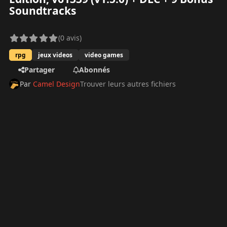
Soundtracks
(0 avis)
rpg
jeux videos
video games
Partager
Abonnés
Par
Camel Design
Trouver leurs autres fichiers