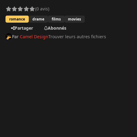
(0 avis)
romance
drame
films
movies
Partager
Abonnés
Par
Camel Design
Trouver leurs autres fichiers