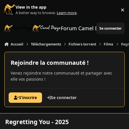
Aller au contenu
View in the app
×
Di
A better way to browse.
Learn more
.
Forum Camel Design
Se connecter
Accueil
Téléchargements
Fichiers torrent
Films
Regr
Rejoindre la communauté !
Venez rejoindre notre communauté et partager avec
elle vos passions !
S’inscrire
Se connecter
Regretting You - 2025