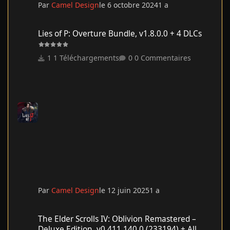
Par
Camel Design
le 6 octobre 2024
1 a
Lies of P: Overture Bundle, v1.8.0.0 + 4 DLCs
Lies of P: Overture Bundle, v1.8.0.0 + 4 DLCs
1 Téléchargements
0 Commentaires
Par
Camel Design
le 12 juin 2025
1 a
The Elder Scrolls IV: Oblivion Remastered – Deluxe Edition, v0.41
The Elder Scrolls IV: Oblivion Remastered –
Deluxe Edition, v0.411.140.0 (233194) + All