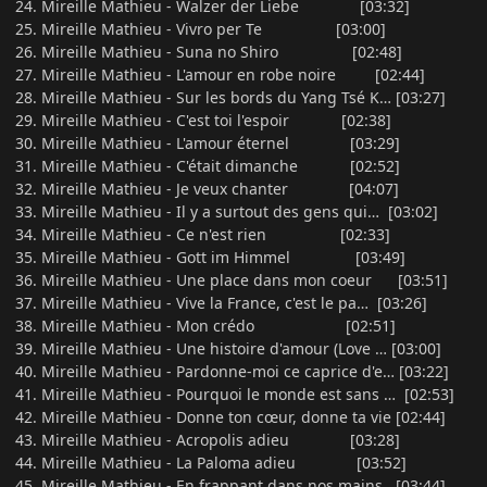
24. Mireille Mathieu - Walzer der Liebe [03:32]
25. Mireille Mathieu - Vivro per Te [03:00]
26. Mireille Mathieu - Suna no Shiro [02:48]
27. Mireille Mathieu - L'amour en robe noire [02:44]
28. Mireille Mathieu - Sur les bords du Yang Tsé K… [03:27]
29. Mireille Mathieu - C'est toi l'espoir [02:38]
30. Mireille Mathieu - L'amour éternel [03:29]
31. Mireille Mathieu - C'était dimanche [02:52]
32. Mireille Mathieu - Je veux chanter [04:07]
33. Mireille Mathieu - Il y a surtout des gens qui… [03:02]
34. Mireille Mathieu - Ce n'est rien [02:33]
35. Mireille Mathieu - Gott im Himmel [03:49]
36. Mireille Mathieu - Une place dans mon coeur [03:51]
37. Mireille Mathieu - Vive la France, c'est le pa… [03:26]
38. Mireille Mathieu - Mon crédo [02:51]
39. Mireille Mathieu - Une histoire d'amour (Love … [03:00]
40. Mireille Mathieu - Pardonne-moi ce caprice d'e… [03:22]
41. Mireille Mathieu - Pourquoi le monde est sans … [02:53]
42. Mireille Mathieu - Donne ton cœur, donne ta vie [02:44]
43. Mireille Mathieu - Acropolis adieu [03:28]
44. Mireille Mathieu - La Paloma adieu [03:52]
45. Mireille Mathieu - En frappant dans nos mains [03:44]