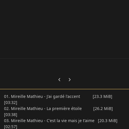
Previous carousel slide
Next carousel slide
01. Mireille Mathieu - J'ai gardé l'accent [23.3 MiB]
[03:32]
02. Mireille Mathieu - La première étoile [26.2 MiB]
[03:38]
03. Mireille Mathieu - C'est la vie mais je t'aime [20.3 MiB]
[02:57]