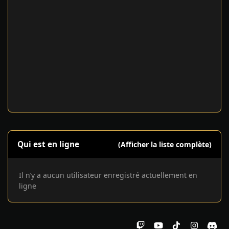
Qui est en ligne
(Afficher la liste complète)
Il n’y a aucun utilisateur enregistré actuellement en
ligne
t
y
t
i
d