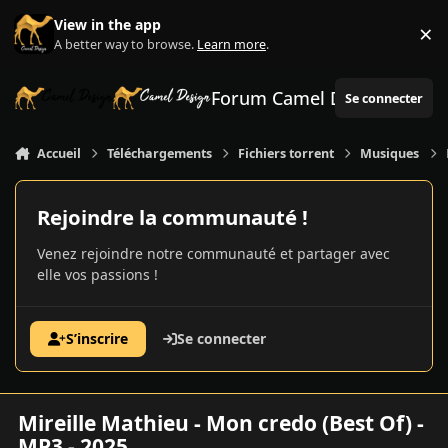
Aller au contenu
View in the app
×
Di
A better way to browse.
Learn more
.
Forum Camel Design
Se connecter
Accueil
Téléchargements
Fichiers torrent
Musiques
Rejoindre la communauté !
Venez rejoindre notre communauté et partager avec
elle vos passions !
S’inscrire
Se connecter
Mireille Mathieu - Mon credo (Best Of) -
MP3 - 2025