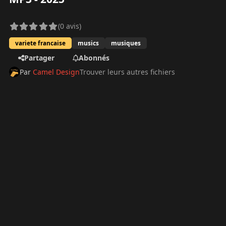
(0 avis)
variete francaise
musics
musiques
Partager
Abonnés
Par
Camel Design
Trouver leurs autres fichiers